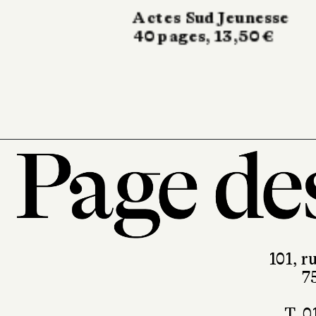
animaux
Fleurus
28 pages, 15,95 €
101, r
7
T. 0