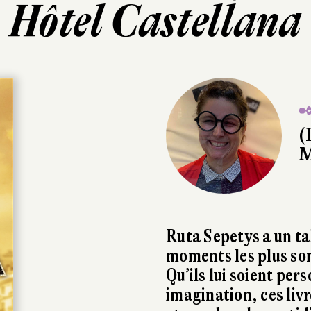
Hôtel Castellana
✒
(
M
Ruta Sepetys a un ta
moments les plus som
Qu’ils lui soient per
imagination, ces liv