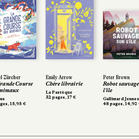
rcher
rcher
Emily Arrow
Emily Arrow
Peter Brown
Peter Brown
de Course
de Course
Chère librairie
Chère librairie
Robot sauvage sur
Robot sauvage sur
maux
maux
l'île
l'île
La Pastèque
La Pastèque
32 pages, 17 €
32 pages, 17 €
Gallimard Jeunesse
Gallimard Jeunesse
 15,95 €
 15,95 €
48 pages, 14,90 €
48 pages, 14,90 €