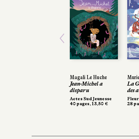
Previous
Magali Le Huche
Muriel Zü
Muriel Zü
Jean-Michel a
La Gran
La Gran
disparu
des ani
des ani
Actes Sud Jeunesse
Fleurus
Fleurus
40 pages, 13,50 €
28 pages,
28 pages,