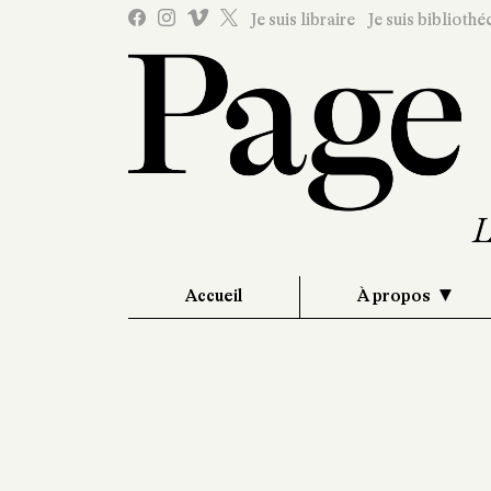
Je suis libraire
Je suis bibliothé
Accueil
À propos