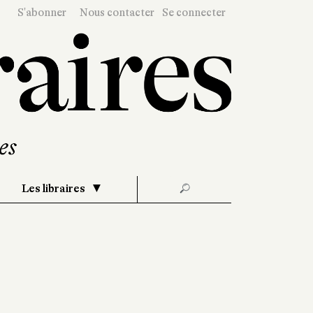
S'abonner
Nous contacter
Se connecter
Les libraires
🔎