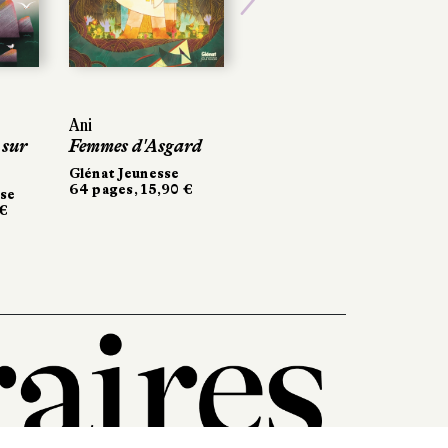
Next
Ani
 sur
Femmes d'Asgard
Glénat Jeunesse
64 pages, 15,90 €
sse
 €