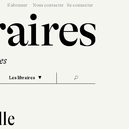
S'abonner
Nous contacter
Se connecter
Les libraires
🔎
le