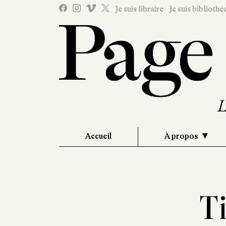
Je suis libraire
Je suis bibliothé
Accueil
À propos
T