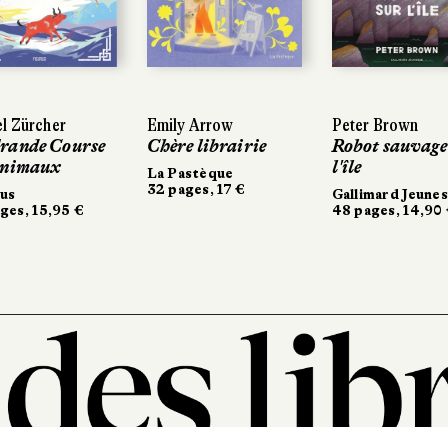
l Zürcher
Emily Arrow
Peter Brown
rande Course
Chère librairie
Robot sauvage
animaux
l'île
La Pastèque
32 pages, 17 €
rus
Gallimard Jeune
ges, 15,95 €
48 pages, 14,90