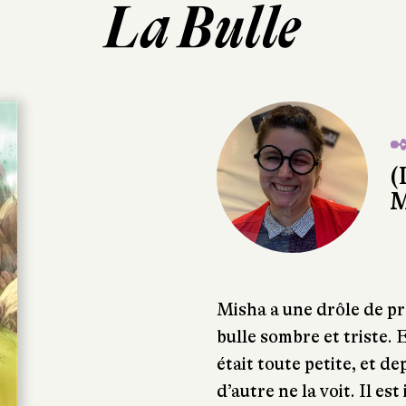
La Bulle
✒
(
M
Misha a une drôle de pr
bulle sombre et triste. 
était toute petite, et de
d’autre ne la voit. Il es