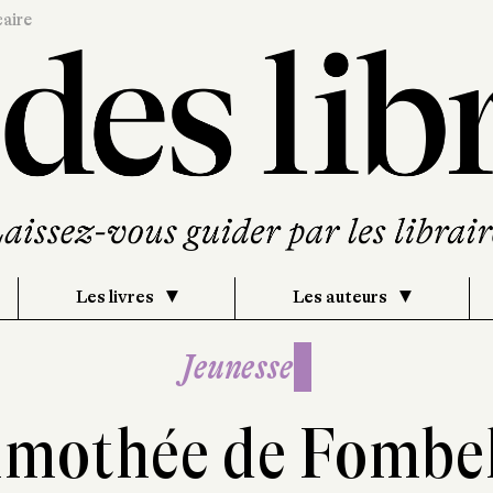
caire
Les livres
Les auteurs
Jeunesse
imothée de Fombel