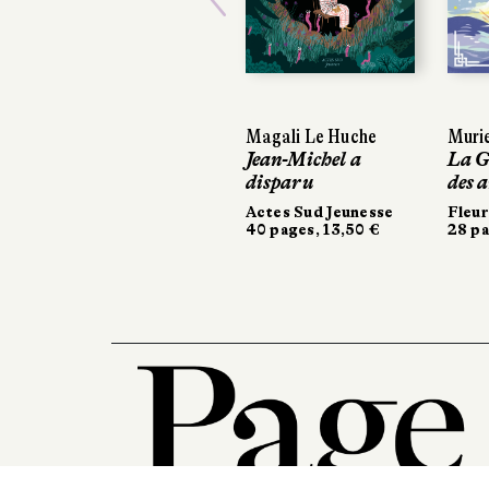
Previous
Magali Le Huche
Murie
Jean-Michel a
La G
disparu
des 
Actes Sud Jeunesse
Fleu
40 pages, 13,50 €
28 pa