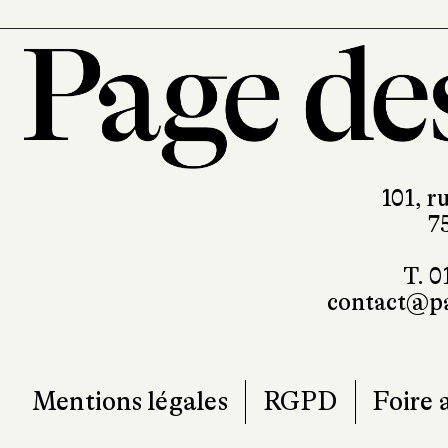
101, r
7
T. 0
contact@pa
Mentions légales
RGPD
Foire 