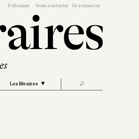
S'abonner
Nous contacter
Se connecter
Les libraires
🔎