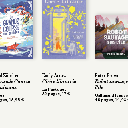
l Zürcher
l Zürcher
Emily Arrow
Emily Arrow
Peter Brown
Peter Brown
rande Course
rande Course
Chère librairie
Chère librairie
Robot sauvage 
Robot sauvage 
animaux
animaux
l'île
l'île
La Pastèque
La Pastèque
32 pages, 17 €
32 pages, 17 €
us
us
Gallimard Jeunes
Gallimard Jeunes
es, 15,95 €
ges, 15,95 €
48 pages, 14,90 
48 pages, 14,90 