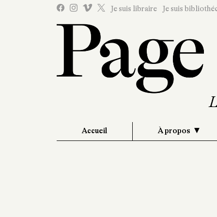
Je suis libraire
Je suis bibliothé
Accueil
À propos