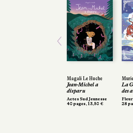
Previous
Magali Le Huche
Murie
Murie
Jean-Michel a
La G
La G
disparu
des 
des 
Actes Sud Jeunesse
Fleur
Fleur
40 pages, 13,50 €
28 pag
28 pa