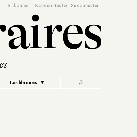
S'abonner
Nous contacter
Se connecter
Les libraires
🔎