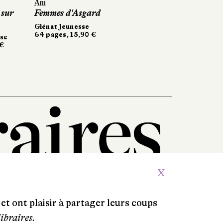
Ani
 sur
Femmes d'Asgard
Glénat Jeunesse
64 pages, 15,90 €
sse
 €
X
et ont plaisir à partager leurs coups
libraires.