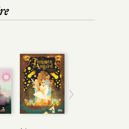
re
Next