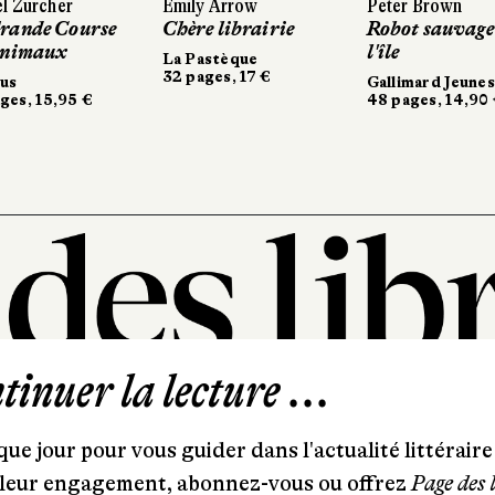
l Zürcher
Emily Arrow
Peter Brown
rande Course
Chère librairie
Robot sauvage
animaux
l'île
La Pastèque
32 pages, 17 €
rus
Gallimard Jeune
ges, 15,95 €
48 pages, 14,90
inuer la lecture ...
101, rue Saint-Lazare
75009 Paris
ue jour pour vous guider dans l'actualité littéraire 
T. 01 44 41 97 20
et leur engagement, abonnez-vous ou offrez
Page des 