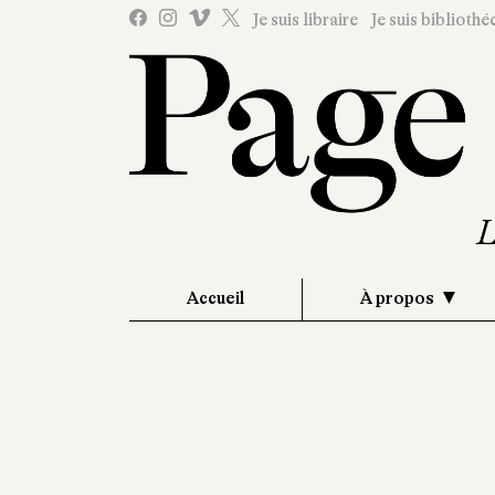
Je suis libraire
Je suis bibliothé
Accueil
À propos