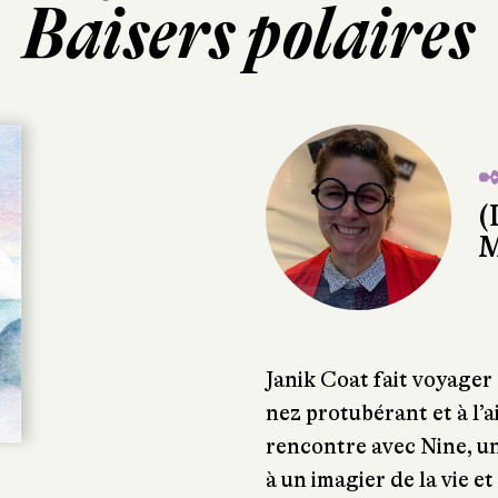
Baisers polaires
✒
(
M
Janik Coat fait voyager
nez protubérant et à l’a
rencontre avec Nine, u
à un imagier de la vie e