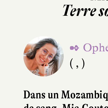
Terre 
✒ Ophé
( , )
Dans un Mozambiqu