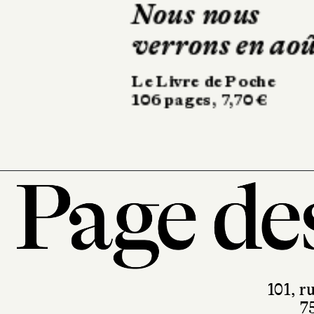
étoile qui dans
Armand Colin
366 pages, 22,90 €
101, r
7
T. 0