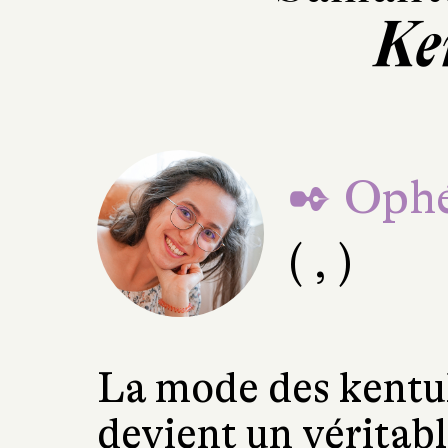
Ke
✒ Ophé
( , )
La mode des kentuk
devient un véritab