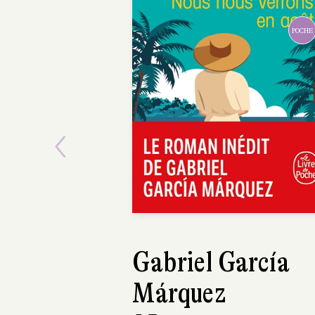
POCHE
Previous
Gabriel García
Elsa Goda
Márquez
Enfanter