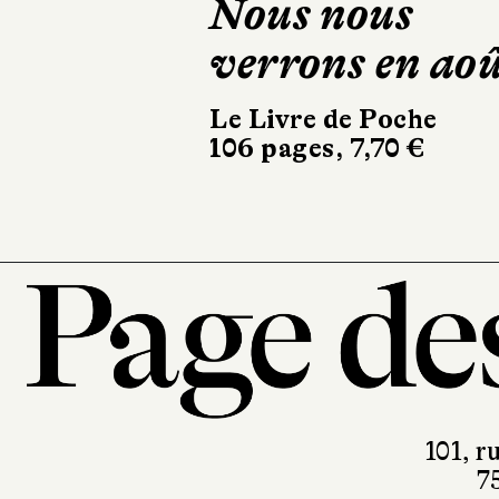
Nous nous
étoile qu
verrons en ao
Armand Colin
366 pages, 22
Le Livre de Poche
106 pages, 7,70 €
101, r
7