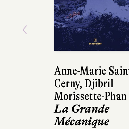
Previous
Anne-Marie Sain
Sylvain
Cerny, Djibril
Bordesoules
Morissette-Phan
Azur Asphal
La Grande
Gallimard Bande
dessinée
Mécanique
168 pages, 25 €