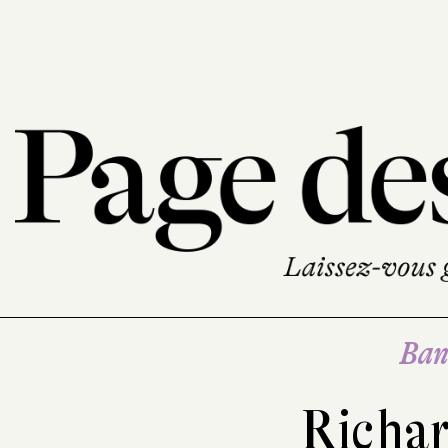
Ban
Richa