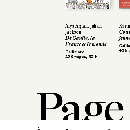
Previous
Alya Aglan, Julian
Karin
Jackson
Gouv
De Gaulle, la
jeune
France et le monde
Galli
426 p
Gallimard
238 pages, 32 €