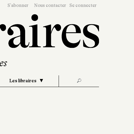
S'abonner
Nous contacter
Se connecter
Les libraires
🔎