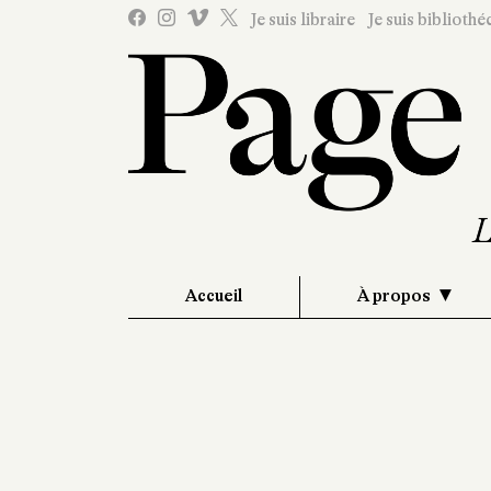
Je suis libraire
Je suis bibliothé
Accueil
À propos