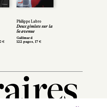
Next
Philippe Labro
Deux gimlets sur la
5e avenue
Gallimard
0 €
122 pages, 17 €