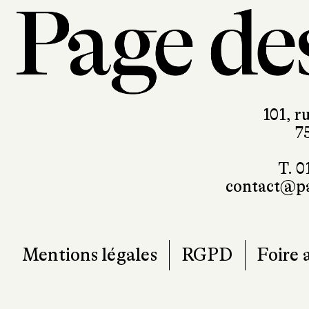
101, r
7
T. 0
contact@pa
Mentions légales
RGPD
Foire 