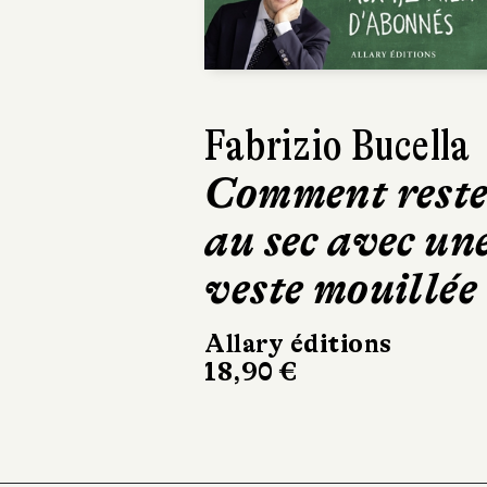
Jenny Erp
Kairos
Gallimard
428 pages, 2