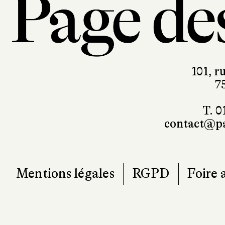
101, r
7
T. 0
contact@pa
Mentions légales
RGPD
Foire 