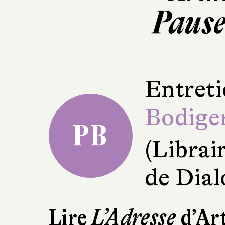
Pause
Entreti
Bodige
PB
(Librai
de Dial
Lire
L’Adresse
d’Art