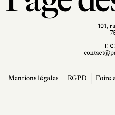
101, r
7
T. 0
contact@pa
Mentions légales
RGPD
Foire 