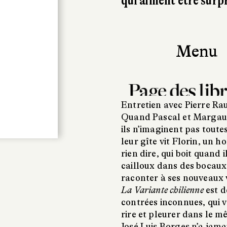
qui aiment être surp
Entretien avec Pierre Ra
Quand Pascal et Margaux
ils n’imaginent pas toutes
leur gîte vit Florin, un 
rien dire, qui boit quand 
cailloux dans des bocaux 
raconter à ses nouveaux vo
La Variante chilienne
est d
contrées inconnues, qui v
rire et pleurer dans le 
José Luis Borges n’a jamai