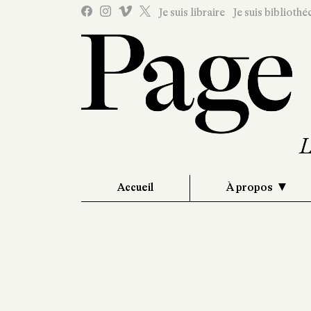
Je suis libraire
Je suis bibliothé
Accueil
À propos