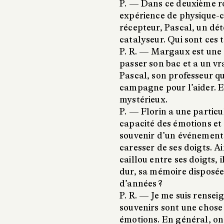
P. —
Dans ce deuxième r
expérience de physique-c
récepteur, Pascal, un dét
catalyseur. Qui sont ces 
P. R. —
Margaux est une a
passer son bac et a un vra
Pascal, son professeur q
campagne pour l’aider. Et
mystérieux.
P. —
Florin a une particul
capacité des émotions et 
souvenir d’un événement m
caresser de ses doigts. Ai
caillou entre ses doigts, i
dur, sa mémoire disposé
d’années ?
P. R. —
Je me suis rensei
souvenirs sont une chose e
émotions. En général, on