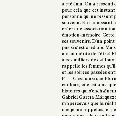
a été ému. On a ressenti de
pour cela que cet instan
personne qui ne ressent 
souvenir. En ramassant un
créer une association to
émotion-mémoire. Cette 
ses souvenirs. D’un point 
pas si c’est crédible. Mais 
aurait mérité de l’être !
à ces milliers de cailloux
rappelle les femmes qu’il
et les soirées passées ent
P. —
C’est ainsi que Flor
cailloux, et c’est ainsi qu
histoires qui s’enchaînen
Gabriel García Márquez : «
m’apercevais que la réalit
que je me rappelais, et j’
demander si la vie elle-m