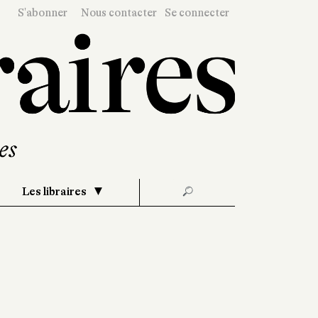
S'abonner
Nous contacter
Se connecter
Les libraires
🔎