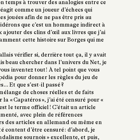
 son temps à trouver des analogies entre ce
 Il réagit comme un joueur d’échecs qui
es jouées afin de ne pas être pris au
sidérons que c’est un hommage indirect à
ux ajouter des clins d’œil aux livres que j’ai
tamment cette histoire sur Borges qui me
llais vérifier si, derrière tout ça, il y avait
ais beau chercher dans l’univers du Net, je
 vous inventez tout ! À tel point que vous
ipédia pour donner les règles du jeu de
s… Et que s’est-il passé ?
élange de choses réelles et de faits
ur la « Capatéros », j’ai été censuré pour «
st le terme officiel ! C’était un article
umenté, avec plein de références
vers des articles en allemand ou même en
é content d’être censuré : d’abord, je
ndalisme sournois » excellente, et puis,