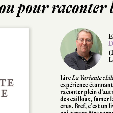
lou pour raconter 
E
D
(
L
Lire
La Variante chil
expérience étonnante,
raconter plein d’aut
des cailloux, fumer 
crus. Bref, c’est un l