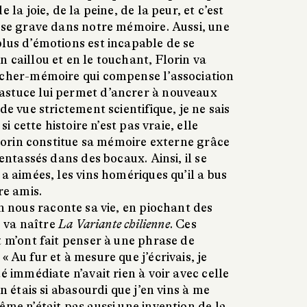
 la joie, de la peine, de la peur, et c’est
t se grave dans notre mémoire. Aussi, une
plus d’émotions est incapable de se
 caillou et en le touchant, Florin va
ucher-mémoire qui compense l’association
astuce lui permet d’ancrer à nouveaux
de vue strictement scientifique, je ne sais
si cette histoire n’est pas vraie, elle
 Florin constitue sa mémoire externe grâce
 entassés dans des bocaux. Ainsi, il se
 a aimées, les vins homériques qu’il a bus
re amis.
in nous raconte sa vie, en piochant des
e va naître
La Variante chilienne
. Ces
t m’ont fait penser à une phrase de
 Au fur et à mesure que j’écrivais, je
é immédiate n’avait rien à voir avec celle
en étais si abasourdi que j’en vins à me
ême n’était pas aussi une invention de la