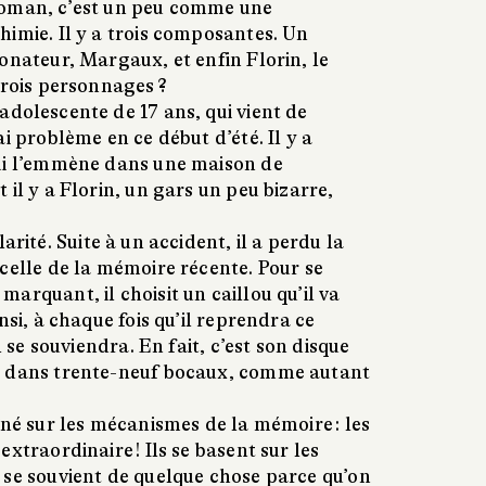
oman, c’est un peu comme une
himie. Il y a trois composantes. Un
onateur, Margaux, et enfin Florin, le
trois personnages ?
dolescente de 17 ans, qui vient de
i problème en ce début d’été. Il y a
ui l’emmène dans une maison de
 il y a Florin, un gars un peu bizarre,
arité. Suite à un accident, il a perdu la
celle de la mémoire récente. Pour se
arquant, il choisit un caillou qu’il va
nsi, à chaque fois qu’il reprendra ce
l se souviendra. En fait, c’est son disque
e dans trente-neuf bocaux, comme autant
gné sur les mécanismes de la mémoire : les
xtraordinaire ! Ils se basent sur les
 se souvient de quelque chose parce qu’on