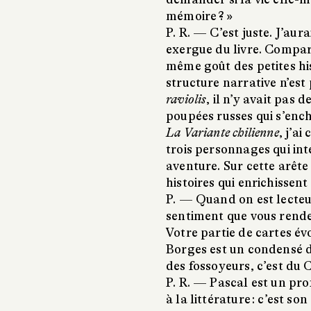
mémoire ? »
P. R. —
C’est juste. J’aur
exergue du livre. Compa
même goût des petites his
structure narrative n’es
raviolis
, il n’y avait pas 
poupées russes qui s’ench
La Variante chilienne
, j’a
trois personnages qui in
aventure. Sur cette arête
histoires qui enrichissent 
P. —
Quand on est lecteur
sentiment que vous rende
Votre partie de cartes év
Borges est un condensé d
des fossoyeurs, c’est du 
P. R. —
Pascal est un prof
à la littérature : c’est so