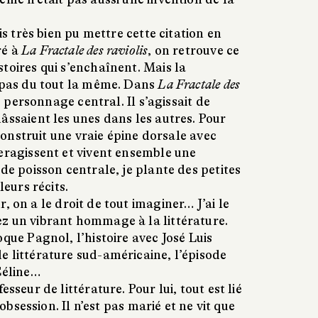
ais très bien pu mettre cette citation en
ré à
La Fractale des raviolis
, on retrouve ce
toires qui s’enchaînent. Mais la
t pas du tout la même. Dans
La Fractale des
de personnage central. Il s’agissait de
âssaient les unes dans les autres. Pour
i construit une vraie épine dorsale avec
teragissent et vivent ensemble une
 de poisson centrale, je plante des petites
leurs récits.
, on a le droit de tout imaginer… J’ai le
z un vibrant hommage à la littérature.
oque Pagnol, l’histoire avec José Luis
e littérature sud-américaine, l’épisode
Céline…
esseur de littérature. Pour lui, tout est lié
n obsession. Il n’est pas marié et ne vit que