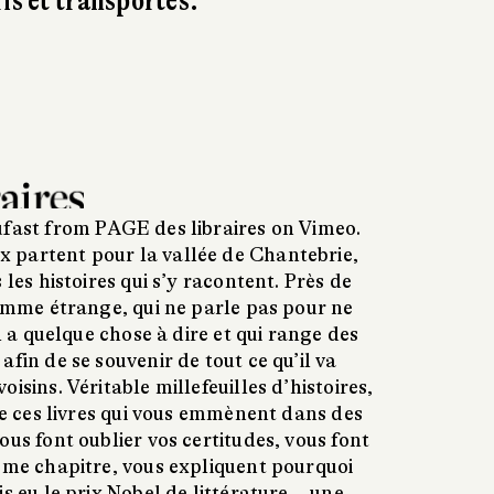
ris et transportés.
ufast
from
PAGE des libraires
on
Vimeo
.
 partent pour la vallée de Chantebrie,
 les histoires qui s’y racontent. Près de
homme étrange, qui ne parle pas pour ne
il a quelque chose à dire et qui range des
afin de se souvenir de tout ce qu’il va
isins. Véritable millefeuilles d’histoires,
e ces livres qui vous emmènent dans des
ous font oublier vos certitudes, vous font
même chapitre, vous expliquent pourquoi
s eu le prix Nobel de littérature – une