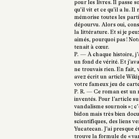
pour les livres. Il passe
qu’il vit et ce qu’il a lu.
mémorise toutes les parti
dépourvu. Alors oui, con
la littérature. Et si je pe
aimés, pourquoi pas ! No
tenait à cœur.
P. —
À chaque histoire, j’a
un fond de vérité. Et j’av
ne trouvais rien. En fait,
avez écrit un article Wik
votre fameux jeu de carte
P. R. —
Ce roman est un m
inventés. Pour l’article s
vandalisme sournois » ; c’e
bidon mais très bien doc
scientifiques, des liens 
Yucatecan. J’ai presque ét
trouve la formule de « va