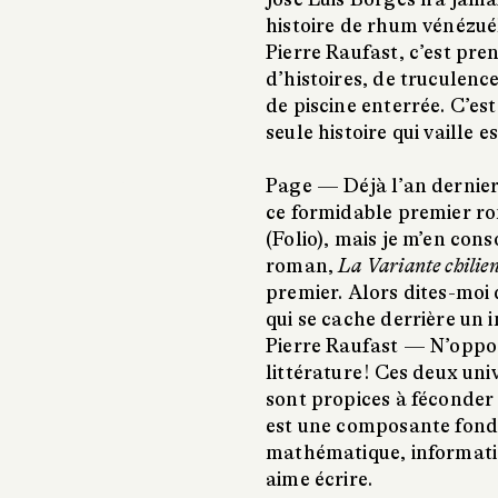
histoire de rhum vénézué
Pierre Raufast, c’est pr
d’histoires, de truculenc
de piscine enterrée. C’est 
seule histoire qui vaille es
Page —
Déjà l’an dernie
ce formidable premier r
(Folio), mais je m’en con
roman,
La Variante chilie
premier. Alors dites-moi 
qui se cache derrière un 
Pierre Raufast —
N’oppos
littérature ! Ces deux uni
sont propices à féconder
est une composante fonda
mathématique, informatiqu
aime écrire.