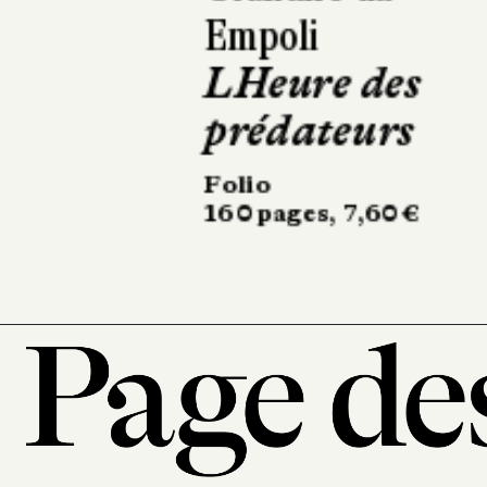
Les Chronique
de l'érable et d
cerisier, t. 1
Folio
416 pages, 9,90 €