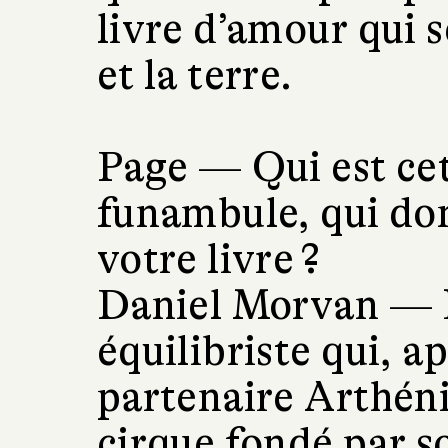
livre d’amour qui s
et la terre.
Page —
Qui est ce
funambule, qui do
votre livre ?
Daniel Morvan —
équilibriste qui, a
partenaire Arthénic
cirque fondé par s