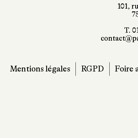
101, r
7
T. 0
contact@pa
Mentions légales
RGPD
Foire 