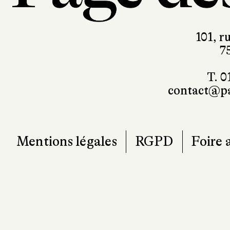
101, r
7
T. 0
contact@pa
Mentions légales
RGPD
Foire 