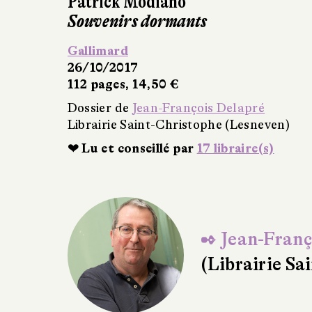
Patrick Modiano
Nos débuts dans la vie
Gallimard
26/10/2017
91 pages, 12 €
Dossier de
Jean-François Delapré
Librairie Saint-Christophe (Lesneven)
❤ Lu et conseillé par
6 libraire(s)
✒ Jean-Franç
(Librairie Sa