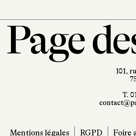
101, r
7
T. 0
contact@pa
Mentions légales
RGPD
Foire 