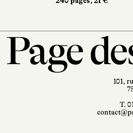
240 pages, 21 €
101, r
7
T. 0
contact@pa