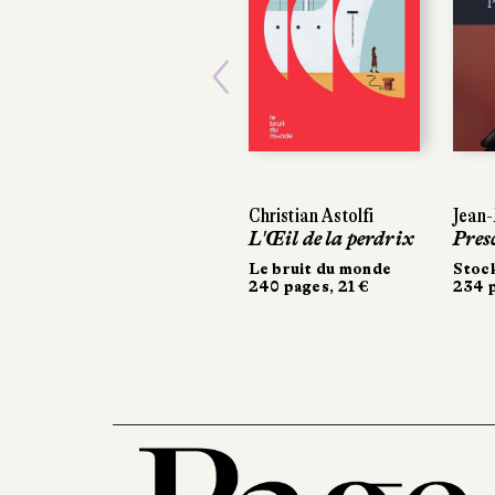
Previous
Christian Astolfi
Jean-M
Jean-M
L'Œil de la perdrix
Presc
Presc
Le bruit du monde
Stock
Stock
240 pages, 21 €
234 pa
234 pa