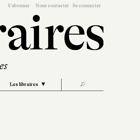
S'abonner
Nous contacter
Se connecter
Les libraires
🔎