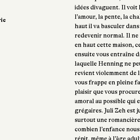
idées divaguent. Il voit
l’amour, la pente, la cha
rie
haut il va basculer dans 
redevenir normal. Il ne
en haut cette maison, c
ensuite vous entraîne d
laquelle Henning ne peu
revient violemment de
vous frappe en pleine fa
plaisir que vous procur
amoral au possible qui 
grégaires. Juli Zeh est j
surtout une romancière
combien l’enfance nous
répit, même à l’âge adu