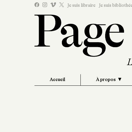
Je suis libraire
Je suis bibliothé
Accueil
À propos