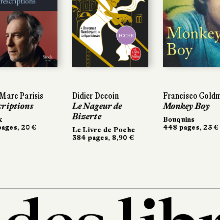
POCHE
POCHE
arc Parisis
arc Parisis
Didier Decoin
Didier Decoin
Francisco Goldm
Francisco Goldm
riptions
riptions
Le Nageur de
Le Nageur de
Monkey Boy
Monkey Boy
Bizerte
Bizerte
Bouquins
Bouquins
ges, 20 €
ges, 20 €
448 pages, 23 €
448 pages, 23 €
Le Livre de Poche
Le Livre de Poche
384 pages, 8,90 €
384 pages, 8,90 €