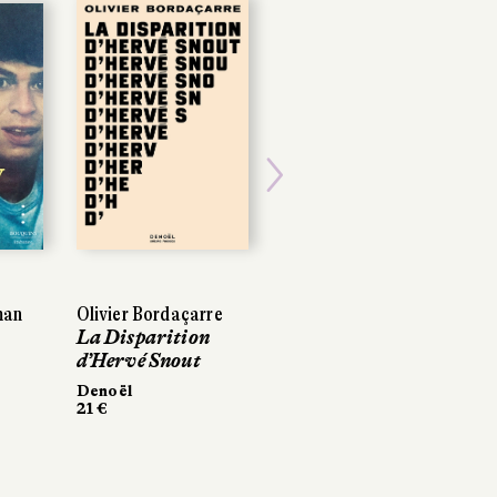
Next
an
an
Olivier Bordaçarre
Olivier Bordaçarre
Régis Jauffret
La Disparition
La Disparition
Dans le ventre de
d’Hervé Snout
d’Hervé Snout
Klara
Denoël
Denoël
Récamier
21 €
21 €
304 pages, 21,90 €