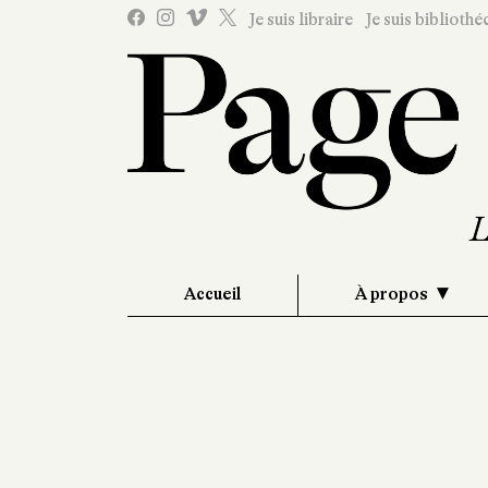
Je suis libraire
Je suis bibliothé
Accueil
À propos