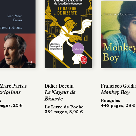
POCHE
POCHE
arc Parisis
arc Parisis
Didier Decoin
Didier Decoin
Francisco Goldm
Francisco Goldm
riptions
riptions
Le Nageur de
Le Nageur de
Monkey Boy
Monkey Boy
Bizerte
Bizerte
Bouquins
Bouquins
ges, 20 €
ges, 20 €
448 pages, 23 €
448 pages, 23 €
Le Livre de Poche
Le Livre de Poche
384 pages, 8,90 €
384 pages, 8,90 €