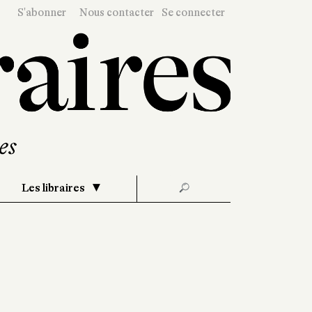
S'abonner
Nous contacter
Se connecter
Les libraires
🔎