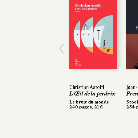
Previous
Christian Astolfi
Jean-M
Jean-M
L'Œil de la perdrix
Presc
Presc
Le bruit du monde
Stock
Stock
240 pages, 21 €
234 pa
234 pa