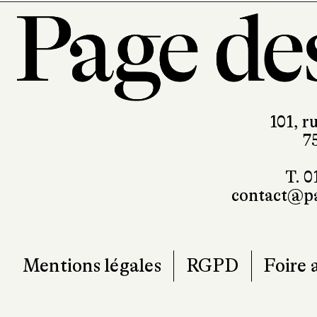
101, r
7
T. 0
contact@pa
Mentions légales
RGPD
Foire 