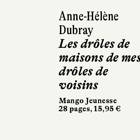
Sophie Astra
Suzanne,
Brune, Rom
The Apple 
Flammarion Jeun
32 pages, 14,50 €