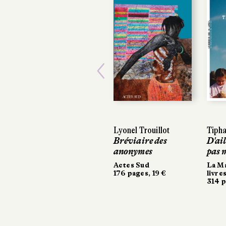
Previous
Lyonel Trouillot
Tiphai
Tiphai
Bréviaire des
D'aill
D'aill
anonymes
pas m
pas m
Actes Sud
La Ma
La Ma
176 pages, 19 €
livres
livres
314 pa
314 pa