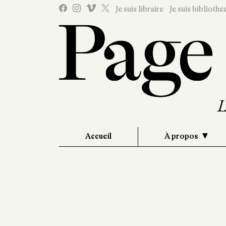
Je suis libraire
Je suis bibliothé
Accueil
À propos