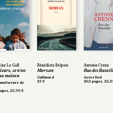
ne Le Gall
ne Le Gall
Bénédicte Belpois
Bénédicte Belpois
Antonin Crenn
Antonin Crenn
eurs, ce n'est
eurs, ce n'est
Morvan
Morvan
Rue des Bataill
Rue des Bataill
a maison
a maison
Gallimard
Gallimard
Actes Sud
Actes Sud
20 €
20 €
362 pages, 22,50
362 pages, 22,50
nufacture de
nufacture de
ges, 20,90 €
ges, 20,90 €