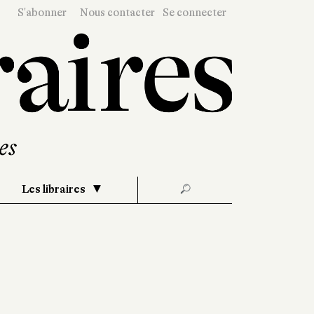
S'abonner
Nous contacter
Se connecter
Les libraires
🔎