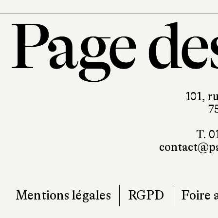
101, r
7
T. 0
contact@pa
Mentions légales
RGPD
Foire 