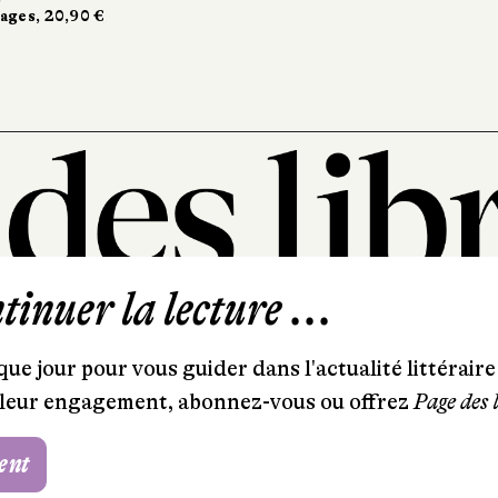
ages, 20,90 €
inuer la lecture ...
101, rue Saint-Lazare
75009 Paris
ue jour pour vous guider dans l'actualité littéraire 
T. 01 44 41 97 20
et leur engagement, abonnez-vous ou offrez
Page des 
contact@pagedeslibraires.com
ent