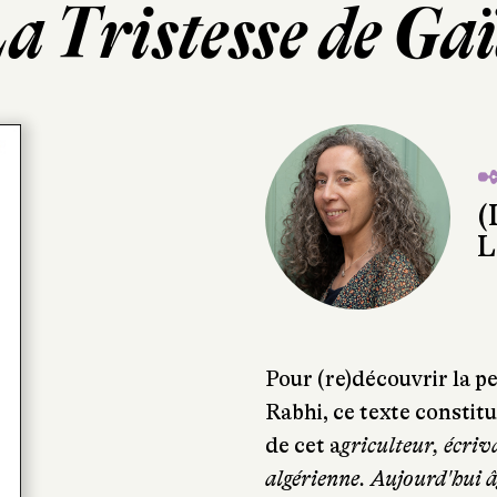
a Tristesse de Ga
✒
(
L
Pour (re)découvrir la p
Rabhi, ce texte constit
de cet a
griculteur, écriv
algérienne. Aujourd'hui âg