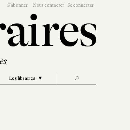
S'abonner
Nous contacter
Se connecter
Les libraires
🔎