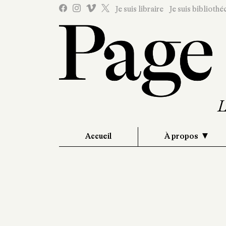
Je suis libraire
Je suis bibliothé
Accueil
À propos