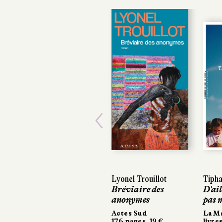
Previous
Lyonel Trouillot
Tipha
Bréviaire des
D'ail
anonymes
pas 
Actes Sud
La M
176 pages, 19 €
livre