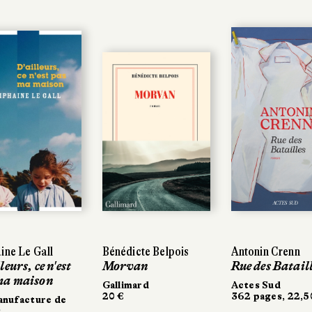
ine Le Gall
Bénédicte Belpois
Antonin Crenn
leurs, ce n'est
Morvan
Rue des Batail
ma maison
Gallimard
Actes Sud
20 €
362 pages, 22,5
anufacture de
s