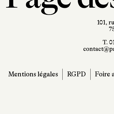
101, r
7
T. 0
contact@pa
Mentions légales
RGPD
Foire 