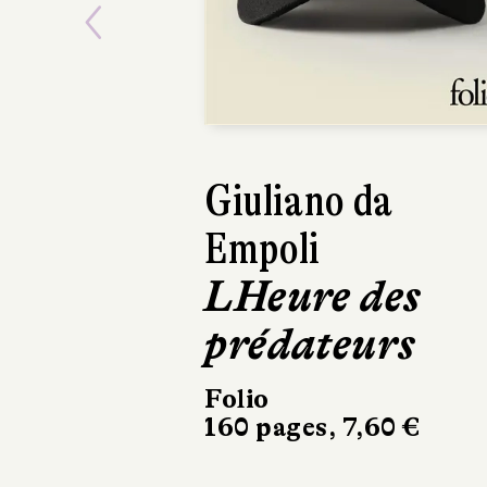
Previous
Camille Moncea
Les Chronique
de l'érable et 
cerisier, t. 1
Folio
416 pages, 9,90 €