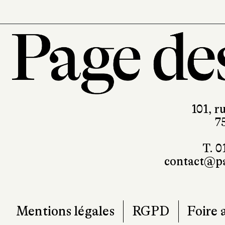
101, r
7
T. 0
contact@pa
Mentions légales
RGPD
Foire 