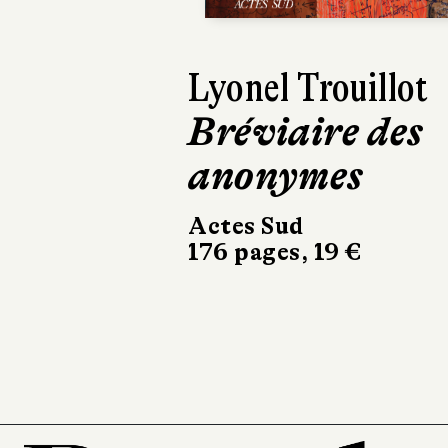
Tiphaine Le Gall
D'ailleurs, ce
n'est pas ma
maison
La Manufacture de
livres
314 pages, 20,90 €