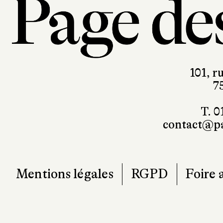
101, r
7
T. 0
contact@pa
Mentions légales
RGPD
Foire 