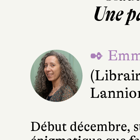
Une pa
✒ Emma
(Librai
Lannio
Début décembre, su