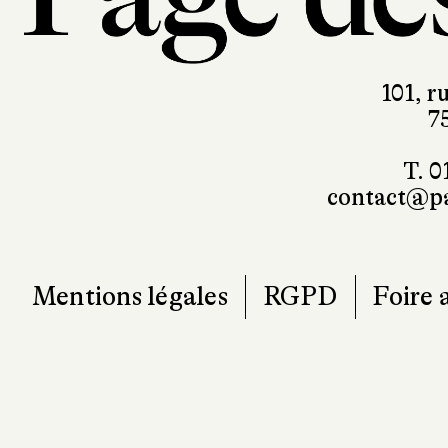
101, r
7
T. 0
contact@pa
Mentions légales
RGPD
Foire 