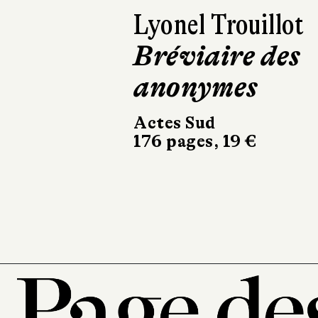
Tiphaine Le Gall
D'ailleurs, ce
n'est pas ma
maison
La Manufacture de
livres
314 pages, 20,90 €