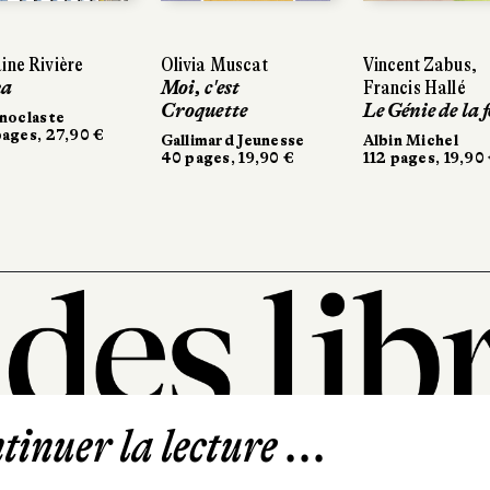
Olivia Muscat
Olivia Muscat
Vincent Zabus,
Vincent Zabus,
Nora Kru
Nora Kru
Moi, c'est
Moi, c'est
Francis Hallé
Francis Hallé
Journal 
Journal 
Croquette
Croquette
Le Génie de la forêt
Le Génie de la forêt
Gallimar
Gallimar
dessinée
dessinée
Gallimard Jeunesse
Gallimard Jeunesse
Albin Michel
Albin Michel
128 pages
128 pages
40 pages, 19,90 €
40 pages, 19,90 €
112 pages, 19,90 €
112 pages, 19,90 €
inuer la lecture ...
101, rue Saint-Lazare
75009 Paris