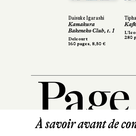
Daisuke Igarashi
Tiphaine Rivière
Tiphaine Rivière
Kamakura
Kafka
Kafka
Bakeneko Club, t. 1
L'Iconoclaste
L'Iconoclaste
280 pages, 27,90 €
280 pages, 27,90 €
Delcourt
160 pages, 8,50 €
À savoir avant de cont