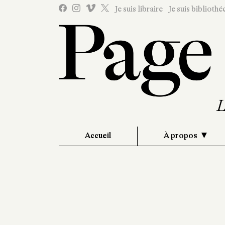
Je suis libraire
Je suis bibliothé
Accueil
À propos