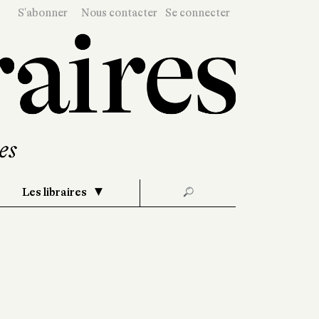
S'abonner
Nous contacter
Se connecter
Les libraires
🔎