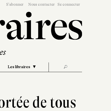
S'abonner
Nous contacter
Se connecter
Les libraires
🔎
ortée de tous