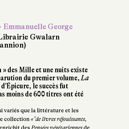
 Emmanuelle George
Librairie Gwalarn
annion)
n » des Mille et une nuits existe
parution du premier volume,
La
d’Épicure, le succès fut
s moins de 600 titres ont été
variés que la littérature et les
e collection
«°de livres réjouissants,
enrichit des
Pensées végétariennes
de