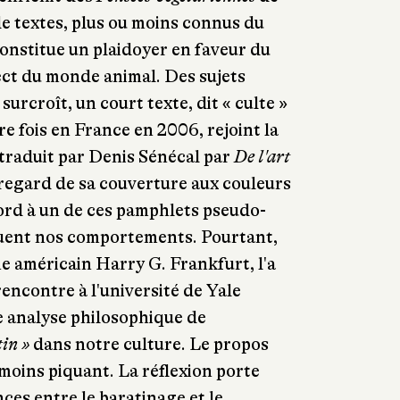
e textes, plus ou moins connus du
onstitue un plaidoyer en faveur du
ect du monde animal. Des sujets
surcroît, un court texte, dit « culte »
re fois en France en 2006, rejoint la
 traduit par
Denis Sénécal par
De l'art
regard de sa couverture aux couleurs
bord à un de ces pamphlets pseudo-
uent nos comportements. Pourtant,
he américain Harry G. Frankfurt, l'a
rencontre à l'université de Yale
 analyse philosophique de
in »
dans notre culture. Le propos
 moins piquant. La réflexion porte
es entre le baratinage et le