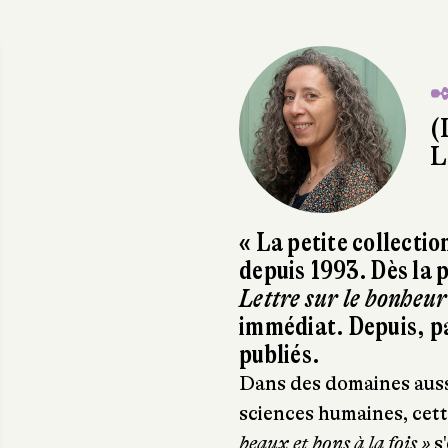
✒
(
L
« La petite collectio
depuis 1993. Dès la 
Lettre sur le bonheur
immédiat. Depuis, pa
publiés.
Dans des domaines aussi 
sciences humaines, cett
beaux et bons à la fois »
s'