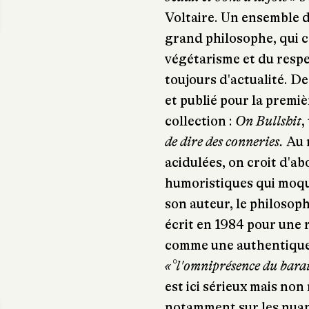
Voltaire. Un ensemble d
grand philosophe, qui c
végétarisme et du resp
toujours d'actualité. De 
et publié pour la premiè
collection :
On Bullshit
,
de dire des conneries.
Au 
acidulées, on croit d'a
humoristiques qui moq
son auteur, le philosop
écrit en 1984 pour une 
comme une authentique
«°l'omniprésence du barat
est ici sérieux mais non
notamment sur les nuanc