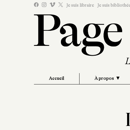
Je suis libraire
Je suis bibliothé
Accueil
À propos