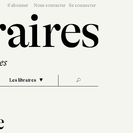
S'abonner
Nous contacter
Se connecter
Les libraires
🔎
e