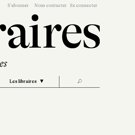
S'abonner
Nous contacter
Se connecter
Les libraires
🔎