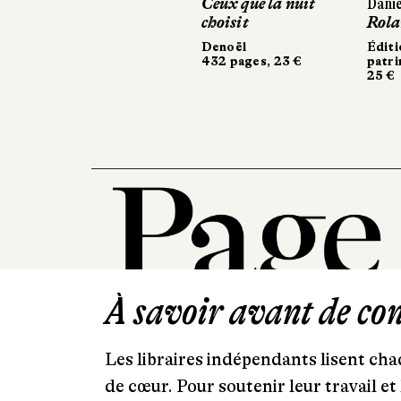
Ceux que la nuit
Daniel Le Couédic
Daniel Le Couédic
c
c
choisit
Roland Schweitzer
Roland Schweitzer
r
r
Denoël
Éditions du
Éditions du
É
É
432 pages, 23 €
patrimoine
patrimoine
p
p
25 €
25 €
7
7
À savoir avant de cont
Les libraires indépendants lisent chaq
de cœur. Pour soutenir leur travail 