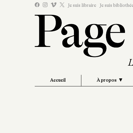
Je suis libraire
Je suis bibliothé
Accueil
À propos