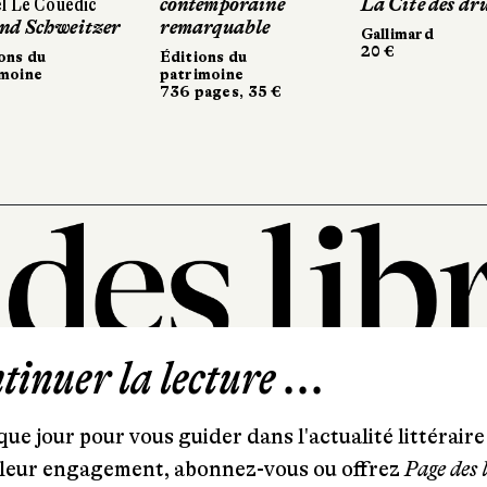
ontemporaine
ontemporaine
La Cité des druides
La Cité des druides
De plomb et
De plomb et
emarquable
emarquable
Gallimard
Gallimard
Sabine Wespi
Sabine Wesp
20 €
20 €
éditeur
éditeur
ditions du
ditions du
246 pages, 2
246 pages, 2
atrimoine
atrimoine
36 pages, 35 €
36 pages, 35 €
inuer la lecture ...
101, rue Saint-Lazare
75009 Paris
ue jour pour vous guider dans l'actualité littéraire 
T. 01 44 41 97 20
et leur engagement, abonnez-vous ou offrez
Page des 