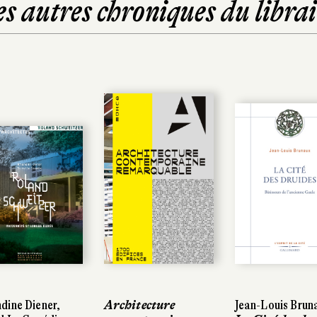
es autres chroniques du librai
rchitecture
rchitecture
Jean-Louis Brunaux
Jean-Louis Brunaux
François Jon
François Jon