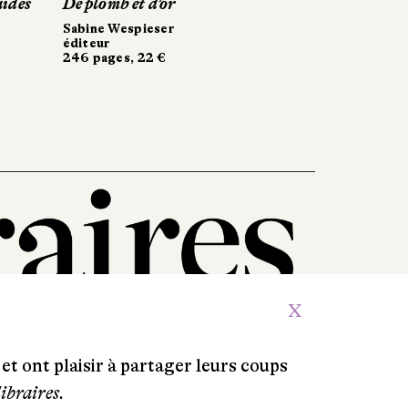
 d’or
 d’or
Les Pages
eser
ieser
Phébus
352 pages, 23 €
2 €
2 €
X
et ont plaisir à partager leurs coups
libraires.