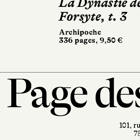
La Dynastie d
Forsyte, t. 3
Archipoche
336 pages, 9,50 €
101, r
7