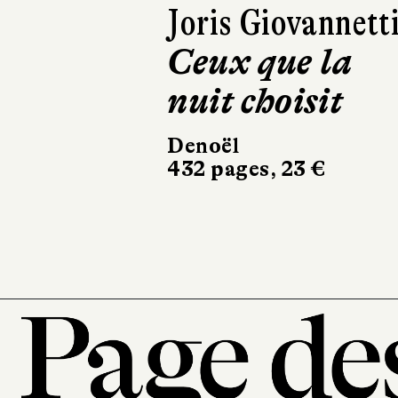
Amandine Diener
Daniel Le Couédi
Roland
Schweitzer
Éditions du patrimoin
25 €