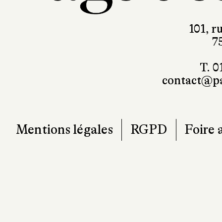
101, r
7
T. 0
contact@pa
Mentions légales
RGPD
Foire 