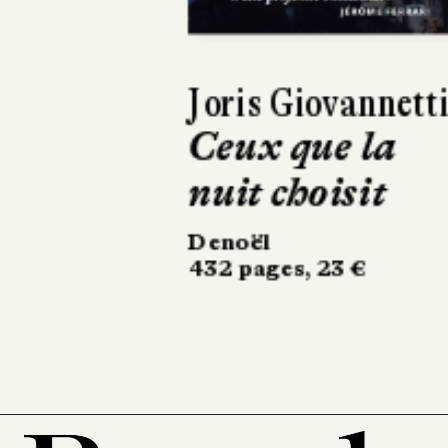
Amandine Diener
Daniel Le Couédi
Roland
Schweitzer
Éditions du patrimoin
25 €