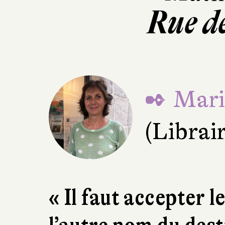
Rue d
✒ Mari
(Librair
« Il faut accepter l