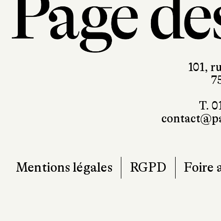
101, r
7
T. 0
contact@pa
Mentions légales
RGPD
Foire 