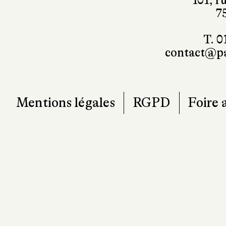
101, r
7
T. 0
contact@pa
Mentions légales
RGPD
Foire 