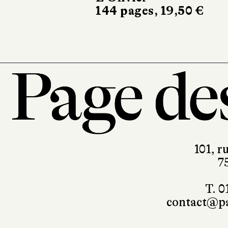
101, r
7
T. 0
contact@pa