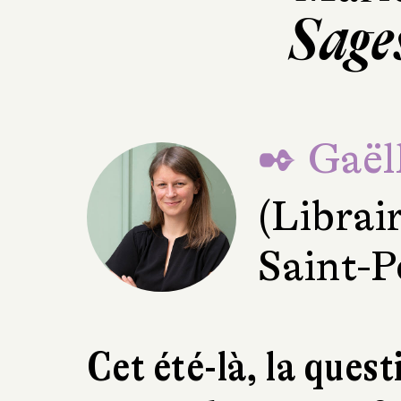
Sage
✒ Gaël
(Librai
Saint-P
Cet été-là, la ques