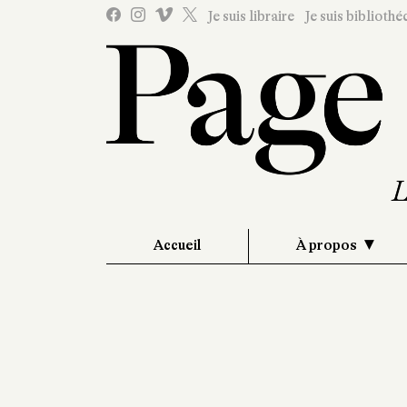
Je suis libraire
Je suis bibliothé
Accueil
À propos