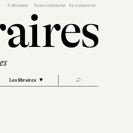
S'abonner
Nous contacter
Se connecter
Les libraires
🔎