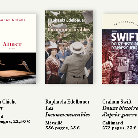
 Chiche
h Chiche
Raphaela Edelbauer
Raphaela Edelbauer
Graham Swift
Graham Swift
er
er
Les
Les
Douze histoire
Douze histoire
Incommensurables
Incommensurables
d'après-guerre
d'après-guerre
rd
rd
ages, 22,50 €
ages, 22,50 €
Métailié
Métailié
Gallimard
Gallimard
336 pages, 23 €
336 pages, 23 €
272 pages, 23 €
272 pages, 23 €