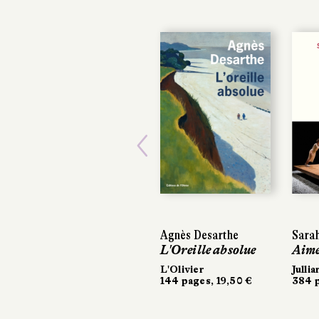
Previous
Agnès Desarthe
Sarah
Sara
L'Oreille absolue
Aim
Aim
L'Olivier
Jullia
Jullia
144 pages, 19,50 €
384 p
384 p