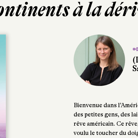
ntinents à la dér
✒
(
S
Bienvenue dans l’Améri
des petites gens, des l
rêve américain. Ce rêve,
voulu le toucher du doig