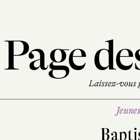
Jeune
Bapti