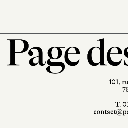
101, r
7
T. 0
contact@pa