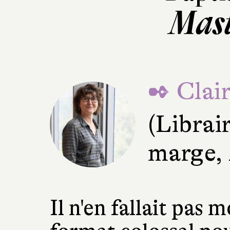
Mast
✒ Clai
(Librai
marge,
Il n'en fallait pas