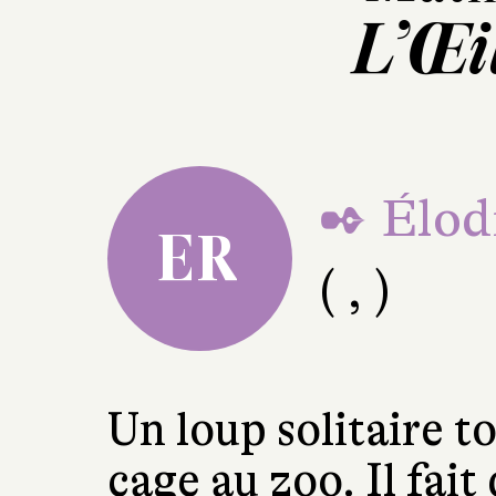
L’Œi
✒ Élod
ER
( , )
Un loup solitaire t
cage au zoo. Il fait