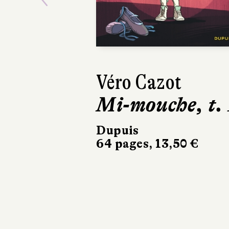
Previous
Véro Cazot
Michel 
Mi-mouche, t. 
Les
Travail
Dupuis
64 pages, 13,50 €
la mer
Glénat
152 pages, 