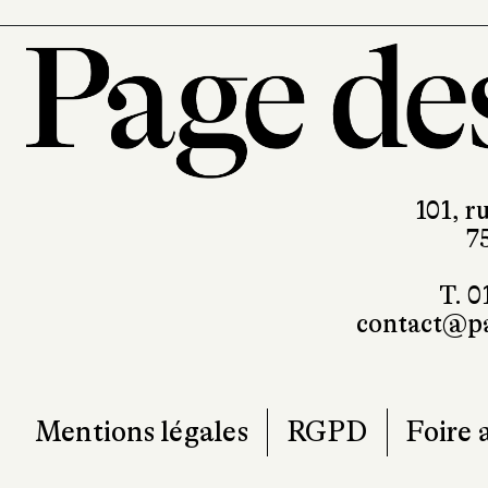
101, r
7
T. 0
contact@pa
Mentions légales
RGPD
Foire 