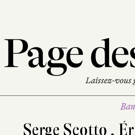
Ban
Serge Scotto
,
Ér