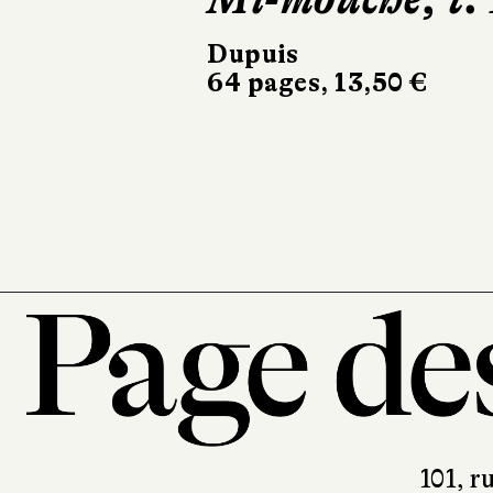
Travailleurs
Dupuis
64 pages, 13,50 €
la mer
Glénat
152 pages, 35 €
101, r