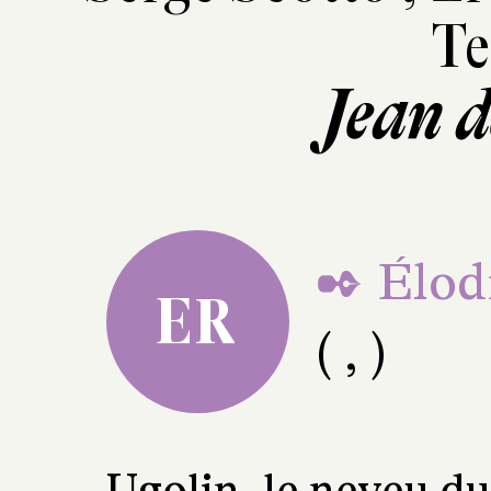
Te
Jean d
✒ Élod
ER
( , )