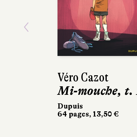
Previous
Véro Cazot
Michel Durand
Mi-mouche, t. 
Les
Travailleurs
Dupuis
64 pages, 13,50 €
la mer
Glénat