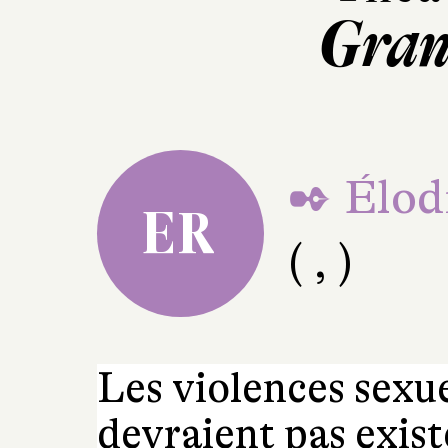
Gran
✒ Élod
ER
( , )
Les violences sexue
devraient pas exist