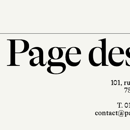
152 pages, 35 €
101, r
7
T. 0
contact@pa