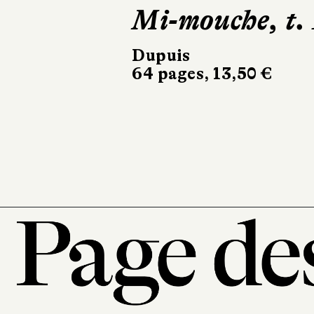
Les
Travailleurs 
la mer
Glénat
152 pages, 35 €