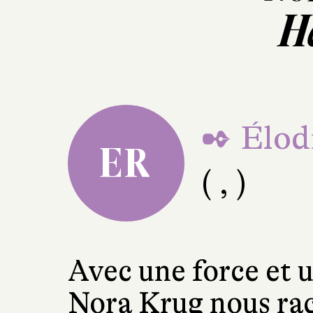
H
✒ Élod
ER
( , )
Avec une force et 
Nora Krug nous rac