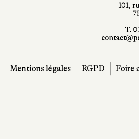
101, r
7
T. 0
contact@pa
Mentions légales
RGPD
Foire 