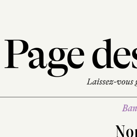
Ban
No