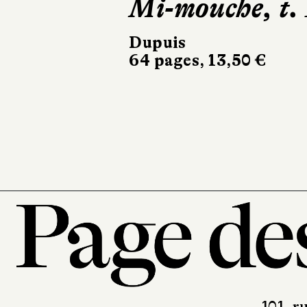
Les
Travailleurs 
la mer
Glénat
152 pages, 35 €