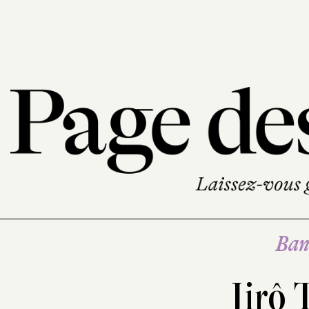
Ban
Jirô 