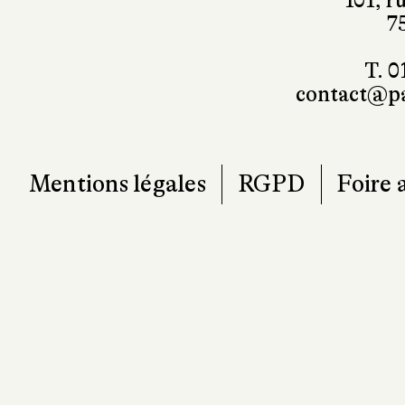
101, r
7
T. 0
contact@pa
Mentions légales
RGPD
Foire 