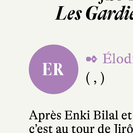
Les Gardi
✒ Élod
ER
( , )
Après Enki Bilal e
c’est au tour de Jir