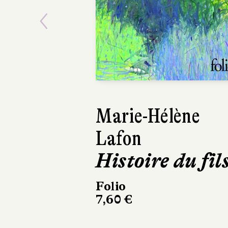
Previous
Éric Vuillard
Une sortie
honorable
Actes Sud
199 pages, 18,50 €