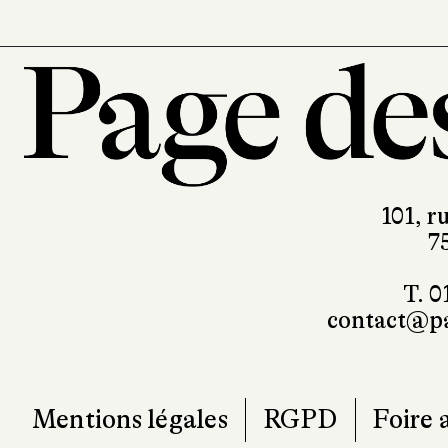
101, r
7
T. 0
contact@pa
Mentions légales
RGPD
Foire 