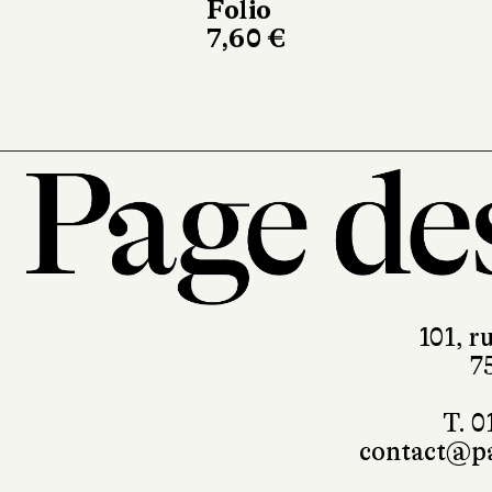
Folio
Actes
7,60 €
199 pa
101, r
7
T. 0
contact@pa