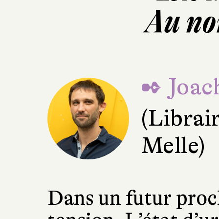
Au no
✒ Joac
(Librai
Melle)
Dans un futur proch