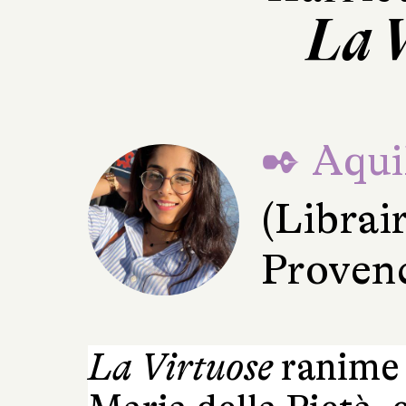
La 
✒ Aqui
(Librai
Proven
La Virtuose
ranime 