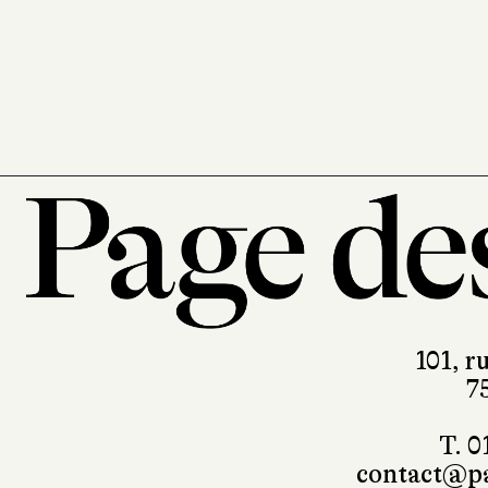
Albin Michel
386 pages, 22,90 €
101, r
7
T. 0
contact@pa