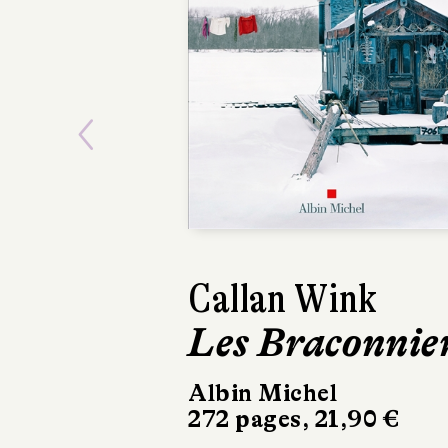
Previous
Callan Wink
Bret Anthony
Les Braconnie
Johnston
La Lumière e
Albin Michel
272 pages, 21,90 €
les Ténèbres