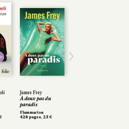
E
E
Next
li
li
James Frey
James Frey
Coco Mellors
À deux pas du
À deux pas du
Les Sœurs Blue
paradis
paradis
Calmann-Lévy
494 pages, 22,90 €
Flammarion
Flammarion
€
428 pages, 23 €
428 pages, 23 €