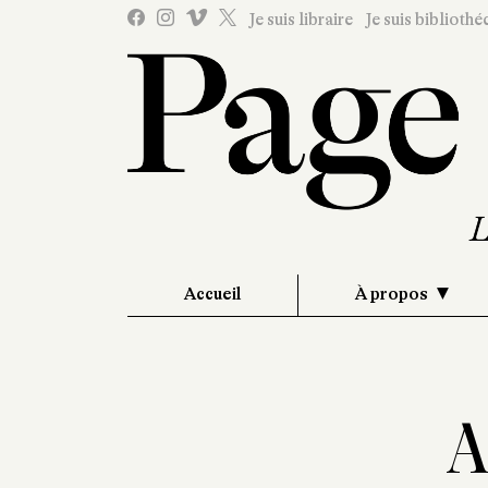
Je suis libraire
Je suis bibliothé
Accueil
À propos
A