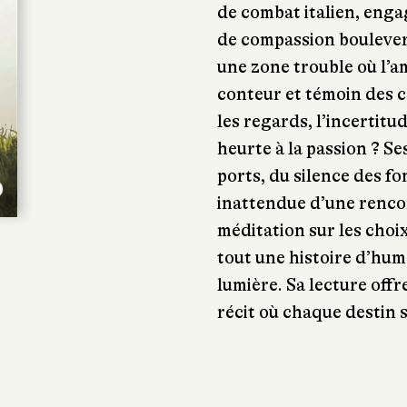
de combat italien, enga
de compassion boulever
une zone trouble où l’a
conteur et témoin des co
les regards, l’incertitu
heurte à la passion ? S
ports, du silence des f
inattendue d’une renco
méditation sur les choi
tout une histoire d’hum
lumière. Sa lecture offr
récit où chaque destin 