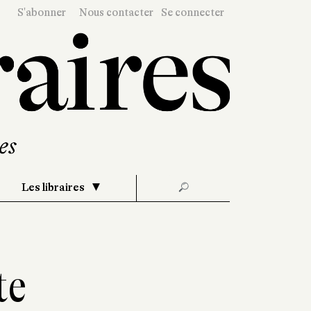
S'abonner
Nous contacter
Se connecter
Les libraires
🔎
te