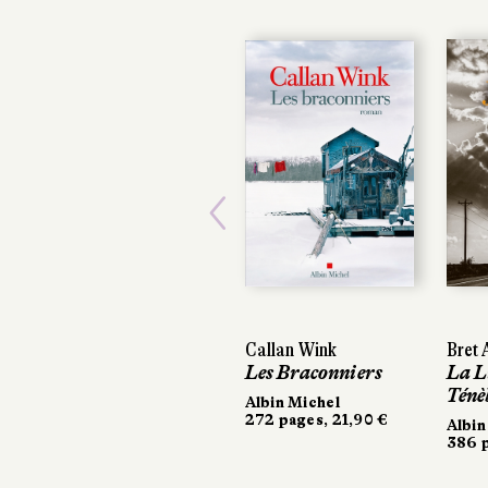
Previous
Callan Wink
Bret A
Bret A
Les Braconniers
La Lu
La Lu
Ténèb
Ténèb
Albin Michel
272 pages, 21,90 €
Albin 
Albin 
386 pa
386 pa