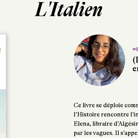
L'Italien
✒
(
e
Ce livre se déploie com
l’Histoire rencontre l’i
Elena, libraire d’Algési
par les vagues. Il s’ap