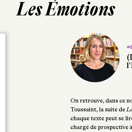
Les Émotions
✒
(
l
On retrouve, dans ce n
Toussaint, la suite de
La
chaque texte peut se li
chargé de prospective 