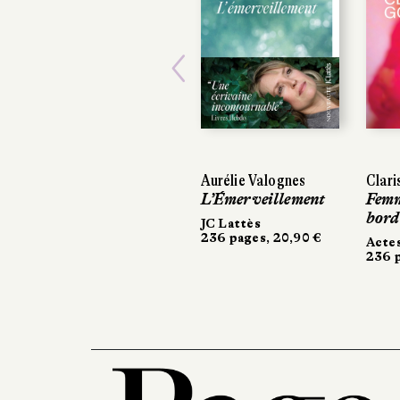
Previous
Aurélie Valognes
Clari
L’Émerveillement
Femm
bord
JC Lattès
236 pages, 20,90 €
Acte
236 p