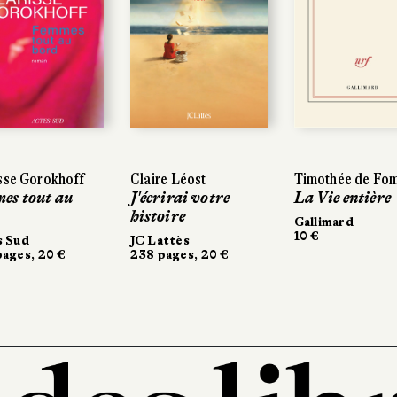
sse Gorokhoff
Claire Léost
Timothée de Fom
es tout au
J'écrirai votre
La Vie entière
histoire
Gallimard
10 €
s Sud
JC Lattès
ages, 20 €
238 pages, 20 €