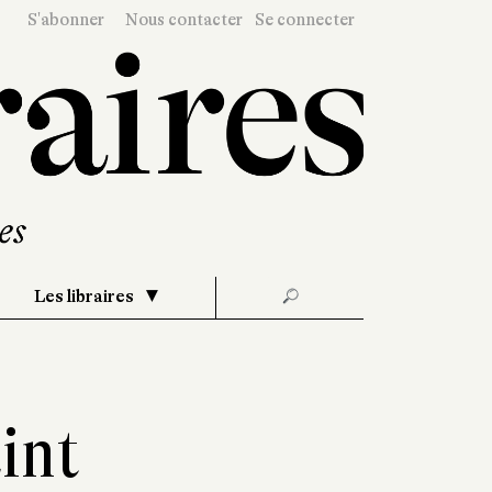
S'abonner
Nous contacter
Se connecter
Les libraires
🔎
int